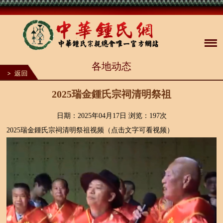
1
各地动态
2
3
4
5
2025瑞金鍾氏宗祠清明祭祖
6
7
8
日期：2025年04月17日 浏览：
197次
9
2025瑞金鍾氏宗祠清明祭祖视频（点击文字可看视频）
10