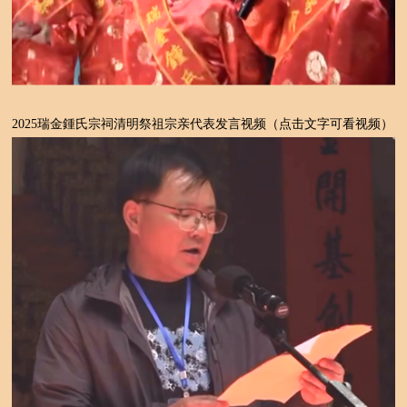
2025瑞金鍾氏宗祠清明祭祖宗亲代表发言视频（点击文字可看视频）