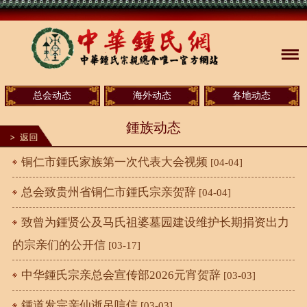
总会动态
海外动态
各地动态
鍾族动态
铜仁市鍾氏家族第一次代表大会视频
[04-04]
总会致贵州省铜仁市鍾氏宗亲贺辞
[04-04]
致曾为鍾贤公及马氏祖婆墓园建设维护长期捐资出力
的宗亲们的公开信
[03-17]
中华鍾氏宗亲总会宣传部2026元宵贺辞
[03-03]
鍾道发宗亲仙逝吊唁信
[03-03]