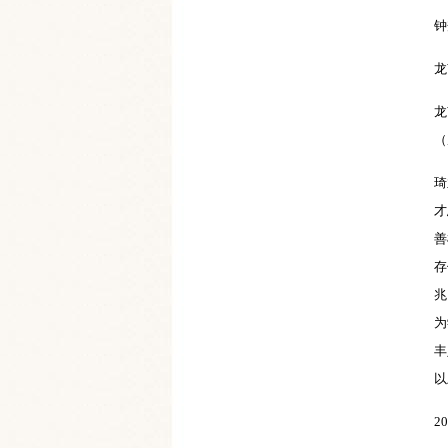
钟
龙
龙
（
琦
才
善
存
兆
为
丰
以
2