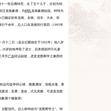
2）四十一世后裔钟亮，生了五个儿子，分别为琦、
竹坝迁龙南象塘，为
钟氏
龙南象塘始祖。钟琦为
今已确证的有龙南、全南、信丰、大余、崇
衍千余年，总人口在龙南排行第四（1995年
一月十二日（县志记载他生于1062年）他八岁
年，26岁的他考取了进士，后来授韶州引礼参
又寻升
广东
转运副使，进直龙图阁学士兼西经
东转运司提举钟公绪，雅量渊深，清规冰澈，果
境肃清，宜膺，宠命，式允具瞻，可进直龙图
南象塘十修族谱）
”）。后配张氏。后人称钟由为“龙图阁学士”。钟