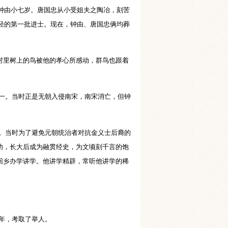
比钟由小七岁。唐国忠从小受姐夫之陶冶，刻苦
年轻的第一批进士。现在，钟由、唐国忠俩均葬
村里树上的鸟被他的孝心所感动，群鸟也跟着
月十一。当时正是无朝入侵南宋，南宋消亡，但钟
一日。当时为了避免元朝统治者对抗金义士后裔的
功，长大后成为融贯经史，为文顷刻千言的饱
回乡办学讲学。他讲学精辟，常听他讲学的稀
6年，考取了举人。