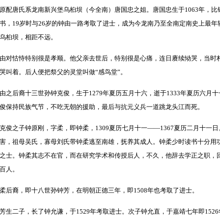
原配唐氏系龙南新兴堡乌桕坝（今全南）唐国忠之姐。唐国忠生于1063年，
书，19岁时与26岁的钟由一路考取了进士，成为今龙南乃至全南定南史上最
乌桕坝，相距不远。
由对怙恃特别很是孝顺。他父亲去世后，特别很是心痛，连日赓续恸哭，当时
哭叫着。后人便把祭父的灵堂叫做“感鸟堂”。
由之后裔十三世孙钟克俊，生于1279年夏历五月十六，逝于1333年夏历六
俊保持民族气节，不吃无朝的援助，最后与抗元义兵一道跳龙头江而死。
克俊之子钟原刚，字柔，即钟柔，1309夏历七月十一——1367夏历二月十
害，祖母吴氏，寡母刘氏带钟柔逃至南雄，抚养其成人。钟柔少时读书十分用
之士。钟柔其志不在官，而在研究学术和传授后人，不久，他辞去学正之职，
百人。
柔后裔，即十八世孙钟芳，在明朝正德三年，即1508年也考取了进士。
芳生二子，长了钟允谦，于1529年考取进士。次子钟允直，于嘉靖七年即152