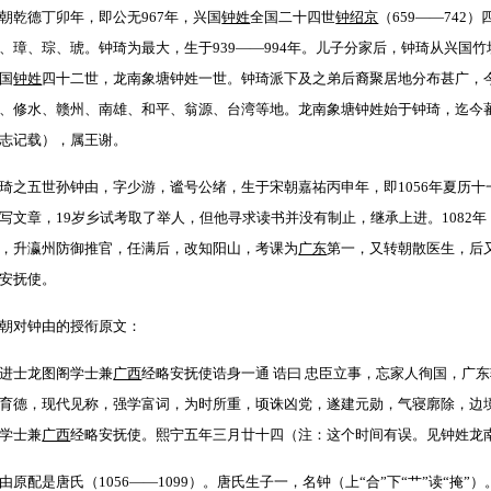
朝乾德丁卯年，即公无967年，兴国
钟姓
全国二十四世
钟绍京
（659——74
、璋、琮、琥。钟琦为最大，生于939——994年。儿子分家后，钟琦从兴国
国
钟姓
四十二世，龙南象塘钟姓一世。钟琦派下及之弟后裔聚居地分布甚广，
、修水、赣州、南雄、和平、翁源、台湾等地。龙南象塘钟姓始于钟琦，迄今蕃
志记载），属王谢。
琦之五世孙钟由，字少游，谧号公绪，生于宋朝嘉祐丙申年，即1056年夏历十
写文章，19岁乡试考取了举人，但他寻求读书并没有制止，继承上进。1082
，升瀛州防御推官，任满后，改知阳山，考课为
广东
第一，又转朝散医生，后
安抚使。
朝对钟由的授衔原文：
进士龙图阁学士兼
广西
经略安抚使诰身一通 诰曰 忠臣立事，忘家人徇国，广
育德，现代见称，强学富词，为时所重，顷诛凶党，遂建元勋，气寝廓除，边
学士兼
广西
经略安抚使。熙宁五年三月廿十四（注：这个时间有误。见钟姓龙
由原配是唐氏（1056——1099）。唐氏生子一，名钟（上“合”下“艹”读“掩