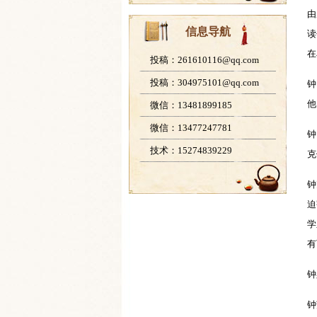
由
信息导航
读
在
投稿：261610116@qq.com
投稿：304975101@qq.com
钟
他
微信：13481899185
微信：13477247781
钟
技术：15274839229
克
钟
迫
学
有
钟
钟