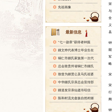
宋
先祖画像
与
全
义
最新信息
县
“七一勋章”获得者钟掘
钟
能
鍾文烨代表博士毕业生在
军
铜仁市鍾氏家族第一次代
略
总会致贵州省铜仁市鍾氏
致曾为鍾贤公及马氏祖婆
宋
中华鍾氏宗亲总会宣传部
宋
鍾道发宗亲仙逝吊唁信
行
陈和村流光畲族自然村鍾
阁
钟