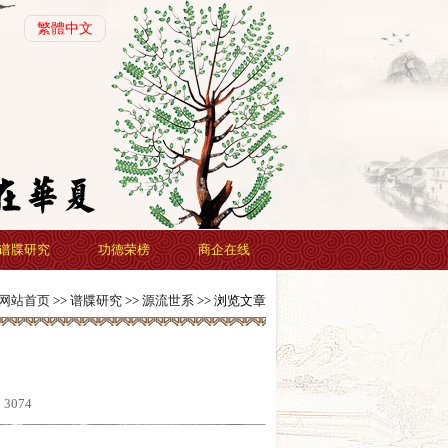
繁體中文
谱牒研究
功德荣榜
商企在线
网站首页
>>
谱牒研究
>>
源流世系
>> 浏览文章
：
3074