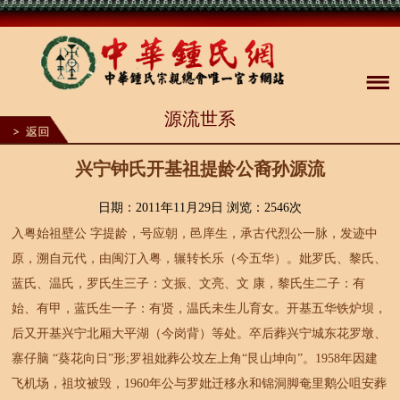
1
源流世系
2
3
4
5
兴宁钟氏开基祖提龄公裔孙源流
6
7
8
日期：2011年11月29日 浏览：
2546次
9
入粤始祖壁公 字提龄，号应朝，邑庠生，承古代烈公一脉，发迹中
10
原，溯自元代，由闽汀入粤，辗转长乐（今五华）。妣罗氏、黎氏、
蓝氏、温氏，罗氏生三子：文振、文亮、文 康，黎氏生二子：有
始、有甲，蓝氏生一子：有贤，温氏未生儿育女。开基五华铁炉坝，
后又开基兴宁北厢大平湖（今岗背）等处。卒后葬兴宁城东花罗墩、
寨仔脑 “葵花向日”形;罗祖妣葬公坟左上角“艮山坤向”。1958年因建
飞机场，祖坟被毁，1960年公与罗妣迁移永和锦洞脚奄里鹅公咀安葬