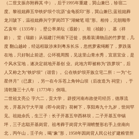
（二世文振亦附葬其 中），后于1995年重建，巽山兼巳，轸宿二
度。黎祖妣葬五华铁炉坝个坑沥“金龟驼印”形，巽山兼巳;蓝祖妣葬
龙川陂下，温祖妣葬兴宁罗岗凹下“湖鳅笔 咀”形。相传，元朝顺帝
乙亥年（1335年），壁公率弟坛（遐龄）、坦（祯龄）、基（祥
龄）、堂（瑞龄）从福建汀州南下迁徙，挑着装满物品的竹萝筐，几
度 翻山越岭，经远程跋涉来到粤东长乐，忽然萝索绳断了，萝跌落
在地，只好制止前进。公环视周围，见这里山青水秀，宜居宜业，是
个风水宝地，遂决定就地开基创 业。此地方即被称为“跌萝坝”，后
人又称之为“铁炉坝”（谐音）。公在铁炉坝开族立宅二所：一为“七
星伴月”（已废），另一在今乐苍上角钟山坝（后改造为 祠堂），于
清乾隆三十八年（1773年）倒塌。
二世祖文亮公 字六二，贡大学， 辟授河南布政使司经历，德厚流
光，开基兴宁大平湖（即今岗背）荷树下，享阳寿九十九岁，世间罕
见。祖妣余氏，生三子：长子开基五华西林坝，二子开基五华锡
坪，三子志聪开基岗背。祖考葬于岗背大平湖螃蟹形右手上坐南向
北，丙午山，壬子向，喝“象”形，1958年因岗背人民公社扩建粮管所