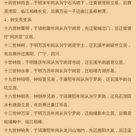
十四世钟尚选，于明末年间从兴宁石马磜下，迁黄塘澄田立基。后裔
居澄田、临江梧峰长安。后裔万运一子迁曲江县樟树潭。
4、钟文亮支系
十六世钟重明，于清乾隆年间从兴宁岗背，先迁紫城北门，后迁黄塘
圩“同庆堂”立居。
十二世钟柯，于明万历年间从兴宁岗背学士，迁瓦溪半岗研坪立居，
有后裔外迁惠阳、广宁、四川。
十世钟殷，于明隆庆年间从兴宁岗背寺岗，迁瓦溪半岗坜背立居。
十三世钟永泰，于明万历年间从兴宁岗背，迁柏埔方湖开基。
十九世钟绍明、钟绍贤兄弟，于康熙年间从兴宁罗岗，迁瓦溪半岗台
坑立居。
十八世钟朝亮、钟朝举兄弟，于清康熙年间从兴宁罗岗，迁乌石澄田
水长塘面立居，有后裔迁廉江等县。
十三世钟万深，于明万历年间从兴宁罗岗，迁柏埔新丰立居。后裔居
柏埔梅中、临江梧峰。
十九世钟响美，于清康熙年间从龙川山池约，先迁惠阳大岚，后迁蓝