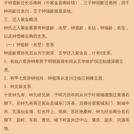
子钟遐龄迁长乐南岭（今紫金县南岭镇），三子钟祯龄迁惠州，四子
钟祥龄迁龙川，五子钟瑞龄留居原地。
三、迁入紫金概况
钟氏迁入紫金重要有钟提龄，名壁，钟遐龄，名毡，钟瑞龄，名堂，
以及钟雪峰后裔四支系。
（一）钟提龄（名壁）世系
钟提龄裔孙先后从兴宁岗背、五华迁入紫金县，计有8支系。
1、有始八世孙钟希胜于明朝嘉靖年间从五华铁炉坝迁柏埔深塘立
居。
2、有甲七世孙钟祖玲、钟祖珠从龙川迁临江梧峰立居。
3、钟文振支系
十世钟九有、钟九经兄弟，于明万历年间从兴宁叶南翰塘围迁黄塘石
脚下。后钟九有再迁紫金县城东门开基。后裔分居紫城东门、附城中
布、瓦溪仙女埔、红光坪上、茶岗、苏区艳桑村。钟九经后裔分居石
脚下，新村、车前、曹坑、嶂下村及外迁中山、肇庆、韶关、河源等
地。