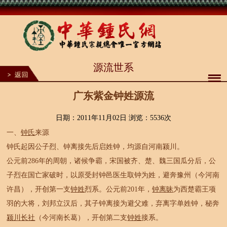
1
源流世系
2
3
4
5
广东紫金钟姓源流
6
7
8
日期：2011年11月02日 浏览：
5536次
9
一、
钟氏
来源
10
钟氏起因公子烈、钟离接先后启姓钟，均源自河南颍川。
公元前286年的周朝，诸候争霸，宋国被齐、楚、魏三国瓜分后，公
子烈在国亡家破时，以原受封钟邑医生取钟为姓，避奔豫州（今河南
许昌），开创第一支
钟姓
烈系。公元前201年，
钟离昧
为西楚霸王项
羽的大将，刘邦立汉后，其子钟离接为避父难，弃离字单姓钟，秘奔
颍川长社
（今河南长葛），开创第二支
钟姓
接系。