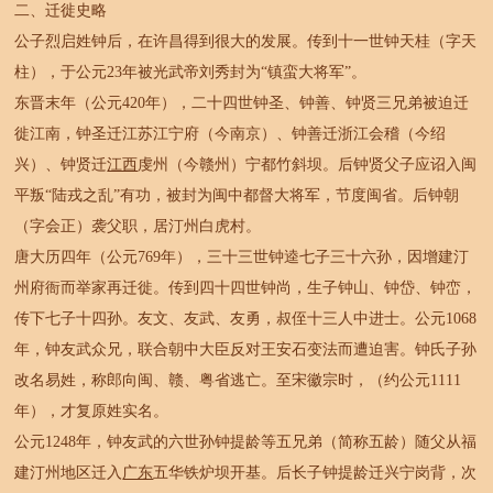
二、迁徙史略
公子烈启姓钟后，在许昌得到很大的发展。传到十一世钟天桂（字天
柱），于公元23年被光武帝刘秀封为“镇蛮大将军”。
东晋末年（公元420年），二十四世钟圣、钟善、钟贤三兄弟被迫迁
徙江南，钟圣迁江苏江宁府（今南京）、钟善迁浙江会稽（今绍
兴）、钟贤迁
江西
虔州（今赣州）宁都竹斜坝。后钟贤父子应诏入闽
平叛“陆戎之乱”有功，被封为闽中都督大将军，节度闽省。后钟朝
（字会正）袭父职，居汀州白虎村。
唐大历四年（公元769年），三十三世钟逵七子三十六孙，因增建汀
州府衙而举家再迁徙。传到四十四世钟尚，生子钟山、钟岱、钟峦，
传下七子十四孙。友文、友武、友勇，叔侄十三人中进士。公元1068
年，钟友武众兄，联合朝中大臣反对王安石变法而遭迫害。钟氏子孙
改名易姓，称郎向闽、赣、粤省逃亡。至宋徽宗时，（约公元1111
年），才复原姓实名。
公元1248年，钟友武的六世孙钟提龄等五兄弟（简称五龄）随父从福
建汀州地区迁入
广东
五华铁炉坝开基。后长子钟提龄迁兴宁岗背，次