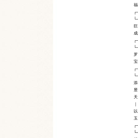
福
┌
└
巨 
成
┌
└
罗
宝
┌
└
添
昱
天
｜
以
玉
┌
└