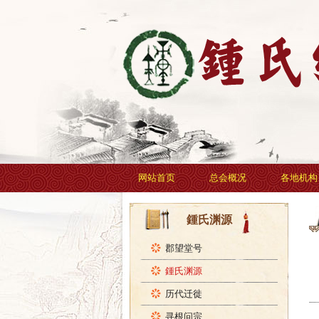
网站首页
总会概况
各地机构
鍾氏渊源
郡望堂号
鍾氏渊源
历代迁徙
寻根问宗