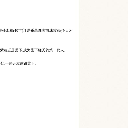
孙永和(40世)迁居番禺鹿步司珠紫巷(今天河
年从珠紫巷迁居棠下,成为棠下锺氏的第一代人.
处,一路开发建设棠下.