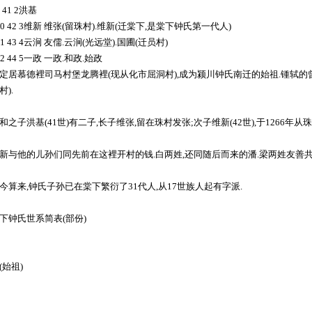
9 41 2洪基
00 42 3维新 维张(留珠村).维新(迁棠下,是棠下钟氏第一代人)
01 43 4云涧 友儒.云涧(光远堂).国圃(迁员村)
02 44 5一政 一政.和政.始政
定居慕德裡司马村堡龙腾裡(现从化市屈洞村),成为颍川钟氏南迁的始祖.锺轼的曾
村).
和之子洪基(41世)有二子,长子维张,留在珠村发张;次子维新(42世),于1266
新与他的儿孙们同先前在这裡开村的钱.白两姓,还同随后而来的潘.梁两姓友善共
今算来,钟氏子孙已在棠下繁衍了31代人,从17世族人起有字派.
下钟氏世系简表(部份)
(始祖)