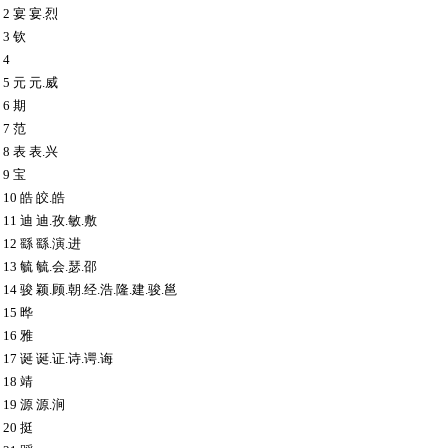
0 2 宴 宴.烈
 3 钦
 4
3 5 元 元.威
 6 期
 7 范
6 8 表 表.兴
 9 宝
8 10 皓 皎.皓
9 11 迪 迪.孜.敏.敷
0 12 繇 繇.演.进
1 13 毓 毓.会.瑟.邵
2 14 骏 颖.顾.朝.经.浩.隆.建.骏.邕
 15 晔
 16 雅
5 17 诞 诞.证.诗.谔.诲
 18 靖
7 19 源 源.涧
 20 挺