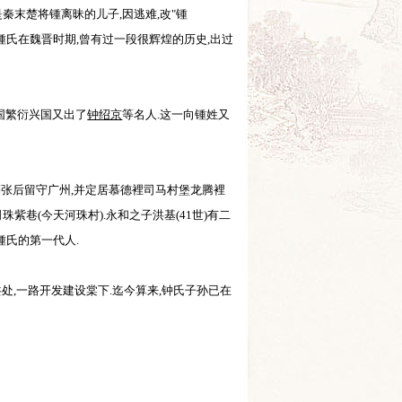
秦末楚将锺离昧的儿子,因逃难,改"锺
锺氏在魏晋时期,曾有过一段很辉煌的历史,出过
兴国繁衍兴国又出了
钟绍京
等名人.这一向锺姓又
汉刘张后留守广州,并定居慕德裡司马村堡龙腾裡
珠紫巷(今天河珠村).永和之子洪基(41世)有二
下锺氏的第一代人.
处,一路开发建设棠下.迄今算来,钟氏子孙已在