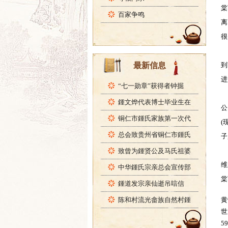
棠
百家争鸣
离
很
最新信息
到
进
“七一勋章”获得者钟掘
鍾文烨代表博士毕业生在
公
铜仁市鍾氏家族第一次代
(
总会致贵州省铜仁市鍾氏
子
致曾为鍾贤公及马氏祖婆
维
中华鍾氏宗亲总会宣传部
棠
鍾道发宗亲仙逝吊唁信
陈和村流光畲族自然村鍾
黄
世
5