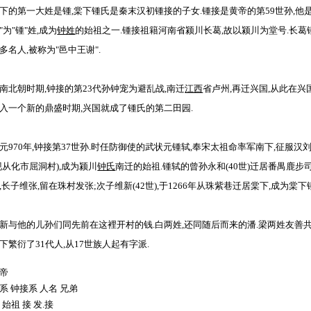
下的第一大姓是锺,棠下锺氏是秦末汉初锺接的子女.锺接是黄帝的第59世孙,他是
"为"锺"姓,成为
钟姓
的始祖之一.锺接祖籍河南省颍川长葛,故以颍川为堂号.长葛
多名人,被称为"邑中王谢".
南北朝时期,钟接的第23代孙钟宠为避乱战,南迁
江西
省卢州,再迁兴国,从此在
入一个新的鼎盛时期,兴国就成了锺氏的第二田园.
元970年,钟接第37世孙.时任防御使的武状元锺轼,奉宋太祖命率军南下,征服
现从化市屈洞村),成为颍川
钟氏
南迁的始祖.锺轼的曾孙永和(40世)迁居番禺鹿步司
,长子维张,留在珠村发张;次子维新(42世),于1266年从珠紫巷迁居棠下,成为棠
新与他的儿孙们同先前在这裡开村的钱.白两姓,还同随后而来的潘.梁两姓友善共
下繁衍了31代人,从17世族人起有字派.
帝
系 钟接系 人名 兄弟
9 始祖 接 发.接