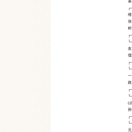
基
┌
维
张
村
┌
└
友
儒
┌
└
一
政
┌
└
(
孙
┌
└
元