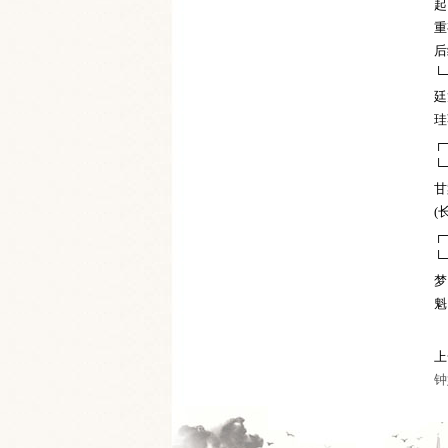
起
重
后
└
廷
珪
┌
└
甘
(
┌
└
梦
魁
上
钟