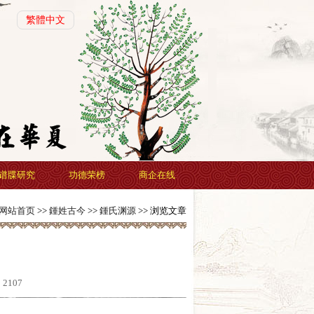
繁體中文
谱牒研究
功德荣榜
商企在线
网站首页
>>
鍾姓古今
>>
鍾氏渊源
>> 浏览文章
：
2107