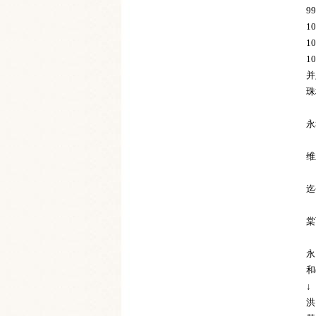
9
1
1
1
并
珠
永
维
迄
棠
永
和
↓
洪