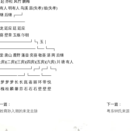
 起 亦松 凤竹 鹏梅
有人 明有人 鸟溪 居(失孝) 坡(失孝)
继 后继 ┌──┘
──────────
龙 廷应 廷 廷应
葵 壁章 玉殇 尓朝
────────────┘ └┐ 玉｜
────────────── └── └──┐
棠 唐山 麓野 蓬壶 奕葵 敬葵 湛 两 后继
长房)(二房)(三房)(四房)(五房)(六房) 川 塘 有人
────────────┘┌─┘┌─┘ └─┐
─────── ──┘ └──── └───
 梦 梦 梦 长 长 崑 崙 丽 环 带 悦
 槐 桂 麟 馨 芬 石 石 石 壁 壁 壁
一篇：
下一篇：
姓裔孙入潮的来龙去脉
粤东钟氏来源