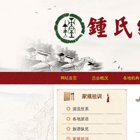
网站首页
总会概况
各地机构
家规祖训
源流世系
各地派语
族谱纵览
家规祖训