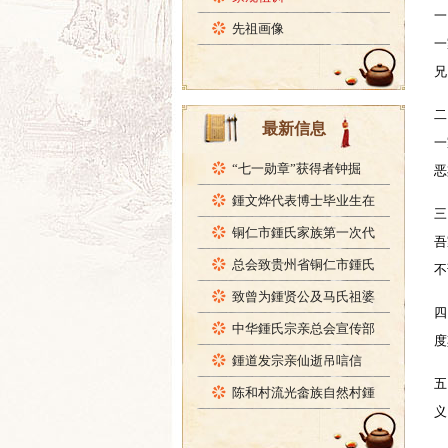
先祖画像
一
最新信息
一
“七一勋章”获得者钟掘
鍾文烨代表博士毕业生在
铜仁市鍾氏家族第一次代
吾
总会致贵州省铜仁市鍾氏
致曾为鍾贤公及马氏祖婆
四
中华鍾氏宗亲总会宣传部
鍾道发宗亲仙逝吊唁信
五
陈和村流光畲族自然村鍾
义