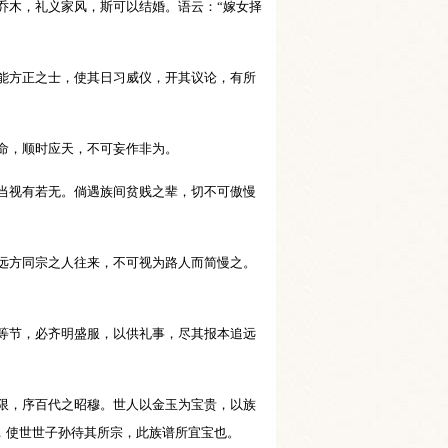
木，礼义家风，斯可以结婚。语云：“嫁女择
能方正之士，使其日习威仪，开其议论，有所
守命，顺时应天，不可妄作非为。
当视有若无。倘遇族间贫贱之辈，切不可傲慢
远方同宗之人往来，不可视为路人而简慢之。
等节，必齐明盛服，以供礼事，尽其报本追远
！
限，序百代之昭穆。世人以金玉为宝贵，以族
，使世世子孙待其所宗，此族谱所宜宝也。