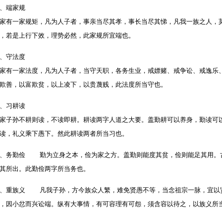
一、端家规
家有一家规矩，凡为人子者，事亲当尽其孝，事长当尽其悌，凡我一族之人，
兄，若是上行下效，理势必然，此家规所宜端也。
二、守法度
家有一家法度，凡为人子者，当守天职，各务生业，戒嫖赌、戒争讼、戒逸乐
恶欺善，以富欺贫，以上凌下，以贵蔑贱，此法度所当守也。
三、习耕读
家子孙不耕则读，不读即耕。耕读两字人道之大要。盖勤耕可以养身，勤读可
不读，礼义乘下愚下。然此耕读两者所当习也。
、务勤俭 勤为立身之本，俭为家之方。盖勤则能度其贫，俭则能足其用。
度其所出。此勤俭两字所当务也。
、重族义 凡我子孙，方今族众人繁，难免贤愚不等，当念祖宗一脉，宜以
，因小忿而兴讼端。纵有大事情，有可容理有可怨，须含容以待之，以族义