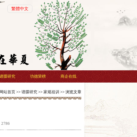
繁體中文
谱牒研究
功德荣榜
商企在线
网站首页
>>
谱牒研究
>>
家规祖训
>> 浏览文章
：
2786