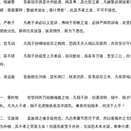
、慎嫁娶 吾家祖宗原是许州徙虔、闽及粤，及仕宦之家，凡嫁娶必择故家乔
婿，毋索重聘；娶媳求淑女，毋计厚奁”，此及齐家之道，不可不慎也。
、严教子 凡教子弟必以义是训，弗纳于邪教之道，必择严师而训诲，友贤
望效法也。毋得任其放荡，纵其惰性，斯为下愚也。
八、贫无谄 凡我子孙继续祖宗之阀阅，恐因天灾人祸以至困穷，亦宜安分
、富不骄 凡我子孙或受上天眷庇，祖宗默佑，虽富有万顷，贵至三公，亦
而待。
、亲远族 吾族根生河南，苗长闽汀，枝发武邑，皆系祖宗之本。凡有异地
一、重时祭 坟茔祠所乃祖栖魂骸之地，凡我子孙，但遇清明、端午、除夕
之礼。凡为人子者，独不见虎狼执丧羔羊跪乳。禽兽尚知报本，何况于人乎
二、宝族谱 盖族谱之修非徙然也。凡忠孝廉节悉尽于谱。所以垂胤祚之无
为外物，其不孝之罪莫大矣！但愿吾家贤子肖孙，当深思木本水源，拳拳什袭