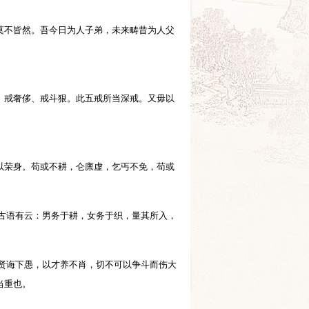
莫不皆然。吾今日为人子弟，未来畴昔为人父
、戒奢侈、戒斗狠。此五戒所当深戒。又毋以
以荣身。苟或不耕，仑廪虚，乞丐不免，苟或
古语有云：男务于耕，女务于织，量其所入，
贤诲下愚，以才养不肖，切不可以争斗而伤大
所当重也。