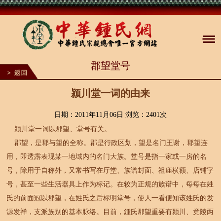
1
郡望堂号
2
3
4
5
颍川堂一词的由来
6
7
8
日期：2011年11月06日 浏览：
2401次
9
颍川堂一词以郡望、堂号有关。
10
郡望，是郡与望的全称。郡是行政区划，望是名门王谢，郡望连
用，即透露表现某一地域内的名门大族。堂号是指一家或一房的名
号，除用于自称外，又常书写在厅堂、族谱封面、祖庙横额、店铺字
号，甚至一些生活器具上作为标记。在较为正规的族谱中，每每在姓
氏的前面冠以郡望，在姓氏之后标明堂号，使人一看便知该姓氏的发
源发祥，支派族别的基本脉络。目前，鍾氏郡望重要有颍川、竟陵两