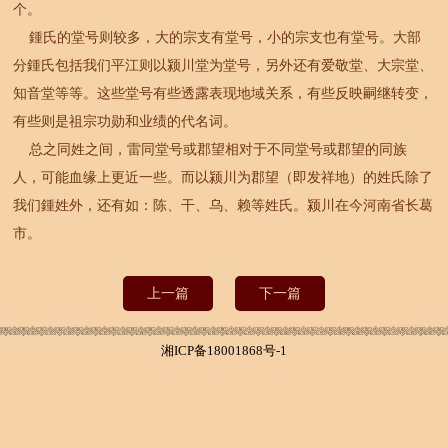
个。
鍾氏的堂号则较多，大的宗支有堂号，小的宗支也有堂号。大部
分鍾氏包括我们平江则以颍川堂为堂号，另外还有爱敬堂、大宗堂、
知音堂等等。这些堂号有些透露表现地域关系，有些反映嗣继转变，
有些则是祖宗功勋和业绩的代名词。
总之同姓之间，雷同堂号或郡望相对于不同堂号或郡望的同族
人，可能血缘上更近一些。而以颍川为郡望（即发祥地）的姓氏除了
我们鍾姓外，还有如：陈、干、乌、赖等姓氏。颍川在今河南省长葛
市。
上一篇
下一篇
湘ICP备18001868号-1