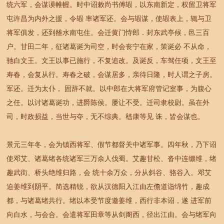
统六军，会谋谟帷幄。时中诏敕尚书傅嘏，以东南新定，权留卫将军
屯许昌为内外之援，令嘏 率诸军还。会与嘏谋，使嘏表上，辄与卫
将军俱发，还到雒水南屯住。会迁黄门恃郎．封东武亭候，邑三百
户。甘田二年，征诸葛诞为司空，时会丧宁在家，策诞必 不从命，
驰白文王。文王以事已施行，不复追改。及诞反，车驾任项，文王至
寿春，会复从行。寿春之破，会谋居多，亲待日隆，时人谓之子房。
军还。迁为太仆， 固辞不就。以中郎在大将军府管记室事，为腹心
之任。以讨诸葛诞功，进爵陈侯。屡让不受。迁司隶校尉。虽在外
司，时政损益，当世与夺，无不综典。嵇康等见 诛，皆会谋也。
景元三年冬，会为镇西将军、假节都督关中诸军事。四年秋，乃下诏
使邓艾、诸葛绪各统诸军三万余人伐蜀。艾趣甘松、沓中连缀维，绪
趣武街、桥头绝维归路，会 统十余万众，分从斜谷、骆谷入。邓艾
迫姜维到阴平。简选精锐，欲从汉德阳入江由左儋道诣绵竹，趣成
都，与诸葛绪共行。绪以本受节度邀姜维，西行非本诏，遂 进军前
向白水，与会合。会遣将军田章等从剑阁西，径出江由。会与绪军向