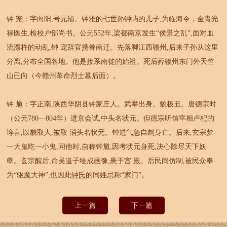
钟 宠：字向阳,号元辅。钟雅的七世孙钟屿的儿子,为临海令，金青光
禄医生,检校户部尚书。公元552年,梁都南京发生“侯景之乱”,面对血
流漂杵的动乱,钟 宠辞官携眷南迁。先落脚江西赣州,后来子孙从这里
分离,分布全国各地。他是接系南徙的始祖。死后葬赣州东门外天竺
山已向（今赣州革命烈士墓后面）。
钟 馗：字正南,陕西华阴县钟家庄人。武举出身。貌极丑。唐德宗时
（公元780—804年）进京会试,中头名状元。但德宗听信宰相卢杞的
谗言,以貌取人,被取 消头名状元。钟馗气急自刎身亡。后来,玄宗梦
一大鬼吃一小鬼,问他时,自称钟馗,因考状元身死,决心除尽天下妖
孽。玄宗醒后,命吴道子绘成画像,悬于宫 殿。后民间仿制,被民众奉
为“驱魔大神”,也因此
钟氏
的同姓忌称“家门”。
上一篇
下一篇