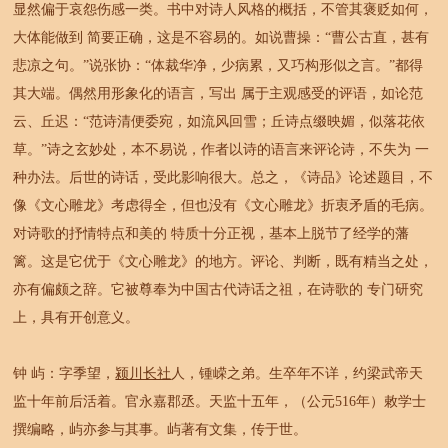
显然偏于哀怨伤感一类。书中对诗人风格的概括，不管其褒贬如何，
大体能做到 简要正确，这是不容易的。如说曹操：“曹公古直，甚有
悲凉之句。”说张协：“体裁华净，少病累，又巧构形似之言。”都得
其大端。偶然用形象化的语言，写出 属于主观感受的评语，如论范
云、丘迟：“范诗清便委宛，如流风回雪；丘诗点缀映媚，似落花依
草。”诗之玄妙处，本不易说，作者以诗的语言来评论诗，不失为 一
种办法。后世的诗话，受此影响很大。总之，《诗品》论述题目，不
像《文心雕龙》考虑得全，但也没有《文心雕龙》折衷矛盾的毛病。
对诗歌的抒情特点和美的 特质十分正视，基本上脱节了经学的藩
篱。这是它优于《文心雕龙》的地方。评论、判断，既有精当之处，
亦有偏颇之辞。它被尊奉为中国古代诗话之祖，在诗歌的 专门研究
上，具有开创意义。
钟 屿：字季望，
颍川长社
人，锺嵘之弟。生卒年不详，约梁武帝天
监十年前后活着。官永嘉郡丞。天监十五年，（公元516年）敕学士
撰编略，屿亦参与其事。屿著有文集，传于世。