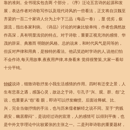
靠的准则。全书现实包含两 个部分，《序》泛论五言诗的起源和发
展，表达作者对诗歌写作以及现代诗风的一些看法，正文将自汉魏至
齐梁的一百二十家诗人分为上中下三品（每品一卷），显 优劣，叙
源流，指出各家利病。《诗品》讨论的对象比较单纯，作者也偶然故
作高深，具有明显浅切的特点。对于诗歌，重要正视充沛的感情、华
茂的辞采、典雅而 明朗的风格。总的说来，和时代风气是同等的，
但反对声律和用典，是独特的看法。他讥笑趋时学诗的人,说他们怕
不会作诗,每天用故事,夜夜用声律,本身看来 觉得很警策,大家一看却
十分平钝。
钟嵘
说诗，细致诗歌抒发小我生活感情的作用。四时有迁变之景，人
生有悲喜之遇，感荡心灵，故达之于诗。引孔子“兴、观、群、怨”之
说，也重要从“怨”着 眼，即诗可以抒发幽愤。后面诠释赋、比、
兴，完全当做抒情的手法，也与历来儒者解经之说不同。至于“穷贱
易安，幽居靡闷”，是说经过诗的宣泄，人的感情可 以得到平衡，也
是中外文学理论中比较紧张的主张之一。二是列举诗歌的重要题材，