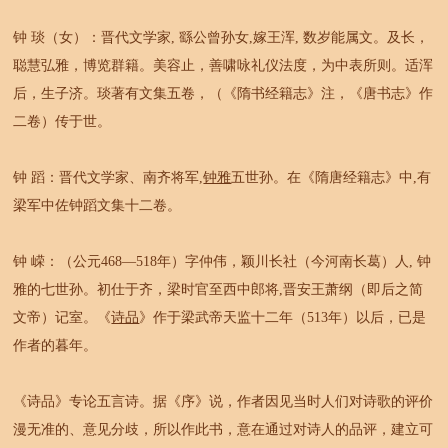
钟 琰（女）：晋代文学家, 繇公曾孙女,嫁王浑, 数岁能属文。及长，
聪慧弘雅，博览群籍。美容止，善啸咏礼仪法度，为中表所则。适浑
后，生子济。琰著有文集五卷，（《隋书经籍志》注，《唐书志》作
二卷）传于世。
钟 蹈：晋代文学家、南齐将军,
钟雅
五世孙。在《隋唐经籍志》中,有
梁军中佐钟蹈文集十二卷。
钟 嵘：（公元468—518年）字仲伟，颖川长社（今河南长葛）人, 钟
雅的七世孙。初仕于齐，梁时官至西中郎将,晋安王萧纲（即后之简
文帝）记室。《
诗品
》作于梁武帝天监十二年（513年）以后，已是
作者的暮年。
《诗品》专论五言诗。据《序》说，作者因见当时人们对诗歌的评价
漫无准的、意见分歧，所以作此书，意在通过对诗人的品评，建立可