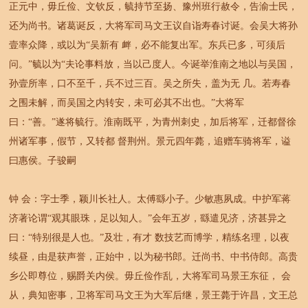
正元中，毋丘俭、文钦反，毓持节至扬、豫州班行赦令，告渝士民，
还为尚书。诸葛诞反，大将军司马文王议自诣寿春讨诞。会吴大将孙
壹率众降，或以为“吴新有 衅，必不能复出军。东兵已多，可须后
问。”毓以为“夫论事料放，当以己度人。今诞举淮南之地以与吴国，
孙壹所率，口不至千，兵不过三百。吴之所失，盖为无 几。若寿春
之围未解，而吴国之内转安，未可必其不出也。”大将军
曰：“善。”遂将毓行。淮南既平，为青州刺史，加后将军，迁都督徐
州诸军事，假节，又转都 督荆州。景元四年薨，追赠车骑将军，谥
曰惠侯。子骏嗣
钟 会：字士季，颖川长社人。太傅繇小子。少敏惠夙成。中护军蒋
济著论谓“观其眼珠，足以知人。”会年五岁，繇遣见济，济甚异之
曰：“特别很是人也。”及壮，有才 数技艺而博学，精练名理，以夜
续昼，由是获声誉，正始中，以为秘书郎。迁尚书、中书侍郎。高贵
乡公即尊位，赐爵关内侯。毋丘俭作乱，大将军司马景王东征， 会
从，典知密事，卫将军司马文王为大军后继，景王薨于许昌，文王总