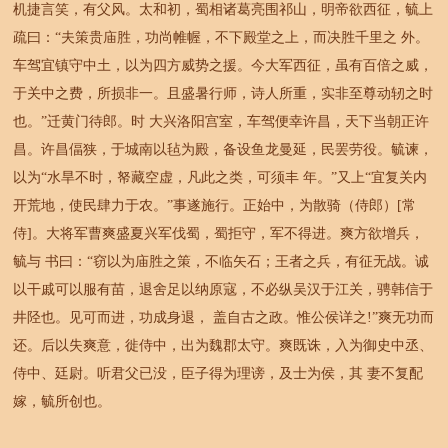
机捷言笑，有父风。太和初，蜀相诸葛亮围祁山，明帝欲西征，毓上
疏曰：“夫策贵庙胜，功尚帷幄，不下殿堂之上，而决胜千里之 外。
车驾宜镇守中土，以为四方威势之援。今大军西征，虽有百倍之威，
于关中之费，所损非一。且盛暑行师，诗人所重，实非至尊动轫之时
也。”迁黄门待郎。时 大兴洛阳宫室，车驾便幸许昌，天下当朝正许
昌。许昌偪狭，于城南以毡为殿，备设鱼龙曼延，民罢劳役。毓谏，
以为“水旱不时，帑藏空虚，凡此之类，可须丰 年。”又上“宜复关内
开荒地，使民肆力于农。”事遂施行。正始中，为散骑（侍郎）[常
侍]。大将军曹爽盛夏兴军伐蜀，蜀拒守，军不得进。爽方欲增兵，
毓与 书曰：“窃以为庙胜之策，不临矢石；王者之兵，有征无战。诚
以干戚可以服有苗，退舍足以纳原寇，不必纵吴汉于江关，骋韩信于
井陉也。见可而进，功成身退， 盖自古之政。惟公侯详之!”爽无功而
还。后以失爽意，徙侍中，出为魏郡太守。爽既诛，入为御史中丞、
侍中、廷尉。听君父已没，臣子得为理谤，及士为侯，其 妻不复配
嫁，毓所创也。