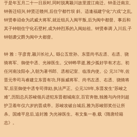
于是年五月二十一日辰时,同时脱离颖川故里渡江南迁。钟圣迁南京,
钟善迁绍兴,钟贤迁赣州,后住宁都竹坝 斜。适逢福建宁化“六戎”之乱,
钟贤奉诏命为武威大将军,就近组兵入闽平叛,后为闽中都督。事后和
其子钟朝住宁化石壁村,成为钟烈系的入闽始祖。钟贤奉调 入川后,子
钟朝袭父爵为闽中大都督。
钟 雅：字彦胄,颖川长社人, 繇公五世孙。东晋尚书左丞、右丞、骁
骑将军、御使中丞、光禄医生。父钟晔早逝,雅少孤好学有才志。初
任河南汝阳令,入朝为著书郎、丞相记室、临淮内使。公 元317年,佐
晋元帝司马睿建立东晋有功,拜振威将军、尚书左丞、右丞、骁骑将
军,后至御使中丞专司弹劾,执法严正。公元328年,东晋发生“苏峻之
难”,历阳总兵苏峻领兵进犯东晋都城南京,百官奔散,独雅与内侍刘超
护卫着年仅六岁的晋成帝。苏峻攻破台城后,雅为苏峻部奖任让所
杀。国难平息后,追封雅 为光禄医生。有文集一卷,载《隋唐经籍
志》。