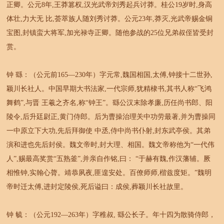
正卿。公元8年,王莽篡权,汉光武帝刘秀起兵讨莽。桂公19岁时,身高
体壮,力大无 比,荟萃族人随刘秀讨莽。公元23年,莽灭,光武帝赐金铜
宝图,封镇蛮大将军,加光禄寺正卿。随他参战的25位兄弟叔侄皆受封
赏。
钟 繇：（公元前165—230年）字元常,魏国相国,太傅,钟接十二世孙,
颖川长社人。中国早期大书法家,一代宗师,犹精棣书,其书人称“飞鸿
舞鹤”,与晋 王羲之齐名,称“钟王”。繇公汉末除孝廉,历任尚书郎、阳
陵令,后升廷尉正,黄门侍郎。后为曹操治理关中功劳最著,并为曹操同
一中原立下大功,先后拜御使 中丞,侍中尚书仆射,封东武亭侯。其弟
演和进也先后封侯。魏文帝时,封大理、相国。魏文帝称他为“一代伟
人”,赐最高奖赏“五熟釜”,并亲自作铭,曰： “于赫有魏,作汉藩辅。厥
相惟钟,实翰心膂。靖恭夙夜,匪遑安处。百僚师师,楷兹度矩。”魏明
帝时迁太傅,进封定陵侯,死后谥曰：成侯,葬颖川长社故里。
钟 毓：（公元192—263年）字稚叔, 繇公长子。年十四为散骑侍郎，