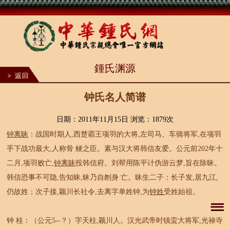
1
鍾氏渊源
2
3
4
5
钟氏名人简谱
6
7
8
日期：2011年11月15日 浏览：
1879次
9
钟离昧
：战国时期人,西楚霸王项羽的大将,左司马、车骑将军,在项羽
10
手下战功最大,人称骨 鲠之臣。素与汉大将韩信友爱。公元前202年十
二月,项羽败亡,
钟离昧
投韩信府。刘帮用陈平计伪游云梦,旨在除昧。
韩信恐事不可隐,告知昧,昧乃自刎身 亡。昧生二子：长子发,居九江,
仍故姓；次子接,颖川长社令,去离字单姓钟,为
钟姓
受姓始祖。
钟 桂：（公元5--？）字天柱,颖川人。汉光武帝时镇蛮大将军,光禄寺