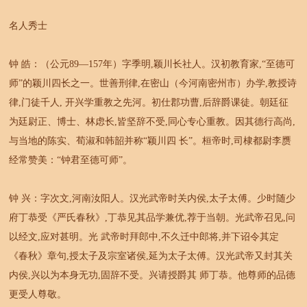
名人秀士
钟 皓：（公元89—157年）字季明,颖川长社人。汉初教育家,“至德可
师”的颖川四长之一。世善刑律,在密山（今河南密州市）办学,教授诗
律,门徒千人, 开兴学重教之先河。初仕郡功曹,后辞爵课徒。朝廷征
为廷尉正、博士、林虑长,皆坚辞不受,同心专心重教。因其德行高尚,
与当地的陈实、荀淑和韩韶并称“颖川四 长”。桓帝时,司棣都尉李赝
经常赞美：“钟君至德可师”。
钟 兴：字次文,河南汝阳人。汉光武帝时关内侯,太子太傅。少时随少
府丁恭受《严氏春秋》,丁恭见其品学兼优,荐于当朝。光武帝召见,问
以经文,应对甚明。光 武帝时拜郎中,不久迁中郎将,并下诏令其定
《春秋》章句,授太子及宗室诸侯,延为太子太傅。汉光武帝又封其关
内侯,兴以为本身无功,固辞不受。兴请授爵其 师丁恭。他尊师的品德
更受人尊敬。