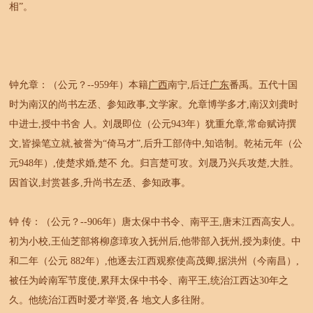
相”。
钟允章：（公元？--959年）本籍
广西
南宁,后迁
广东
番禹。五代十国
时为南汉的尚书左丞、参知政事,文学家。允章博学多才,南汉刘龚时
中进士,授中书舍 人。刘晟即位（公元943年）犹重允章,常命赋诗撰
文,皆操笔立就,被誉为“倚马才”,后升工部侍中,知诰制。乾祐元年（公
元948年）,使楚求婚,楚不 允。归言楚可攻。刘晟乃兴兵攻楚,大胜。
因首议,封赏甚多,升尚书左丞、参知政事。
钟 传：（公元？--906年）唐太保中书令、南平王,唐末江西高安人。
初为小校,王仙芝部将柳彦璋攻入抚州后,他带部入抚州,授为刺使。中
和二年（公元 882年）,他逐去江西观察使高茂卿,据洪州（今南昌）,
被任为岭南军节度使,累拜太保中书令、南平王,统治江西达30年之
久。他统治江西时爱才举贤,各 地文人多往附。