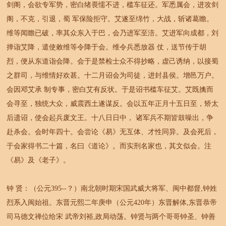
剑阁，会欲专军势，密白绪畏懦不进，槛车征还。军悉属会，进攻剑
阁，不克，引退，蜀 军保险拒守。艾遂至绵竹，大战，斩诸葛瞻。
维等闻瞻已破，率其众东入于巴，会乃进军至涪。艾进军向成都，刘
掸诣艾降，遣使敕维等令降于会。维令兵悉放器 仗，送节传于胡
烈，便从东道诣会降。会于是禁检士众不得抄略，虚己诱纳，以接蜀
之群司，与维情好欢甚。十二月诏会为司徒，进封县侯。增邑万户。
会因邓艾承 制专事，密白艾有反状。于是诏书槛车征艾。艾既擒而
会寻至，独统大众，威震西土遂谋反。会以五年正月十五日至，矫太
后遗诏，使会起兵废文王。十八日日中， 诸军兵不期皆鼓噪出，争
赴杀会。会时年四十。会尝论《易》无互体、才性同异。及会死后，
于会家得书二十篇，名曰《道论》。而实刑名家也，其文似会。注
《易》及《老子》。
钟 贤：（公元395--？）南北朝时期宋国武威大将军、闽中都督,钟姓
烈系入闽始祖。东晋元熙二年庚申（公元420年）东晋解体,东晋恭帝
司马德文禅位给宋 武帝刘裕,政局动荡。钟贤与两个哥哥钟圣、钟善