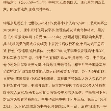
钟绍京
：（公元659—746年）字可大,
江西
兴国人。唐代卓异的园艺
家、闻名书法家,唐睿宗时宰相。
钟绍京是繇公十七世孙,从小好书,犹善小楷,人称“小钟” （书家称繇公
为“大钟”）。唐中宗时任司农录事,管理宫苑花草禽鸟和林木。因其
善书,中宗景龙年间（公元707—709年）,朝廷苑殿门匾额均出其手。
其 时,武则天的周政权被颠覆,中宗复位后政权不稳,韦后与武三思私
通,行使中宗懦弱,诡计篡位。公元707年,太子李重俊发现诡计,集300
羽林军攻杀武三 思。但韦后先有预防,杀太子,并毒死中宗。韦后同心
专心想效法武则天当女皇,扶持党羽,安插亲信。相王旦三子李隆基与
绍京密谋,约绍京联络前朝邑都尉刘幽求策 划行事。公元710年6月21
日黄昏, 李隆基集羽林军将领果毅、葛福顺等带领军人攻入玄武门,斩
羽林军将领韦播、中郎将高嵩。绍京带宫苑园丁杂役200多人紧随李
隆基攻入后宫,斩杀韦氏和其女 安乐公主和韦党亲信。当晚睿宗下旨,
封绍京为银青光禄医生、中书侍郎同中书门下,享三品。第三日（6月
23日）,又下旨,封绍京为中书令,拜越国公,享一 品。后称“江南第一宰