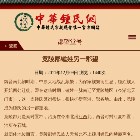
1
郡望堂号
2
3
4
5
竟陵郡锺姓另一郡望
6
7
8
日期：2011年12月09日 浏览：
1440次
9
魏晋南北朝时期，中原大地战乱频繁，为保家族繁衍生息，锺姓族人
10
开始四处迁徙。即在这临时期，锺姓一脉南迁至竟陵地区（今湖北天
门市），这一支锺氏繁衍很快，很快扩衍至湘、鄂各地。由此，竟陵
成为锺氏的另一郡望地。
竟陵郡乃是秦时置郡，治所在今湖北潜
江西
北，西晋时封江夏郡置，
治所在石城。
就团体地位而言，竟陵郡锺氏族人天然比不上颍川锺氏的赫赫声名。