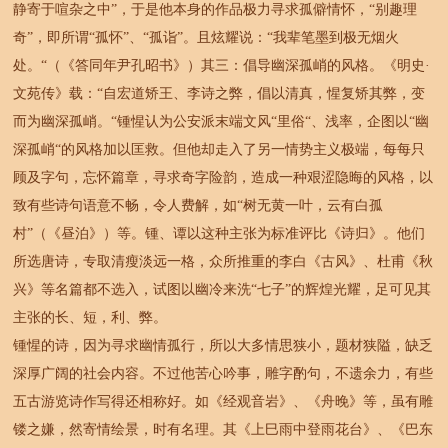
静寄于喧杂之中”，于是他本身的作品极力寻求孤僻情怀，“别趣理
奇”，即所谓“孤怀”、“孤诣”。且炫耀说：“我辈笔墨到极无烟火
处。“（《答同年尹孔昭书》）其三：倡导幽深孤峭的风格。《明史·
文苑传》载：“自宏道矫王、李诗之弊，倡以清真，惺复矫其弊，变
而为幽深孤峭。“锺惺认为公安派末端文风“里俗“、浅率，企图以“幽
深孤峭“的风格加以匡救。但他却走入了另一情势主义极端，每每只
顾及字句，忘怀篇章，寻求奇字险韵，造成一种艰涩隐晦的风格，以
致有些诗句语意不畅，令人费解，如“树无黄一叶，云有白孤
村”（《昼泊》）等。锺、谭以这种主张为标准评比《诗归》。他们
所选唐诗，专取清瘦淡远一格，众所推重的李白《古风》、杜甫《秋
兴》等名篇都不选入，试图以幽冷来洗“七子”的辉煌光耀，足可见其
主张的长、短，利、弊。
锺惺的诗，因为寻求幽情孤行，所以大多情思狭小，题材狭隘，缺乏
深厚广阔的社会内容。不过他苦心吟事，雕字酌句，不遗余力，有些
五古游览诗作写得还相称好。如《经观音岩》、《舟晚》等，虽有雕
镂之嫌，然寄情绘景，时有名理。其《上巳雨中登雨花台》、《巴东