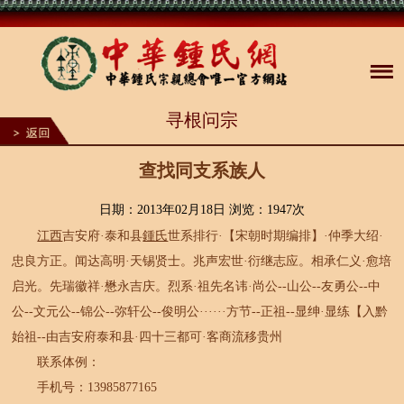
1
寻根问宗
2
3
4
5
查找同支系族人
6
7
8
日期：2013年02月18日 浏览：
1947次
9
江西
吉安府·泰和县
鍾氏
世系排行·【宋朝时期编排】·仲季大绍·
10
忠良方正。闻达高明·天锡贤士。兆声宏世·衍继志应。相承仁义·愈培
启光。先瑞徽祥·懋永吉庆。烈系·祖先名讳·尚公--山公--友勇公--中
公--文元公--锦公--弥轩公--俊明公······方节--正祖--显绅·显练【入黔
始祖--由吉安府泰和县·四十三都可·客商流移贵州
联系体例：
手机号：13985877165