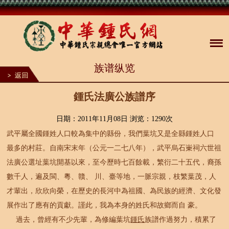
1
族谱纵览
2
3
4
5
鍾氏法廣公族譜序
6
7
8
日期：2011年11月08日 浏览：
1290次
9
武平屬全國鍾姓人口較為集中的縣份，我們葉坑又是全縣鍾姓人口
10
最多的村莊。自南宋末年（公元一二七八年），武平烏石崬祠六世祖
法廣公選址葉坑開基以來，至今歷時七百餘載，繁衍二十五代，裔孫
數千人，遍及閩、粵、贛、 川、臺等地，一脈宗親，枝繁葉茂，人
才輩出，欣欣向榮，在歷史的長河中為祖國、為民族的經濟、文化發
展作出了應有的貢獻。謹此，我為本身的姓氏和故鄉而自 豪。
過去，曾經有不少先輩，為修編葉坑
鍾氏
族譜作過努力，積累了