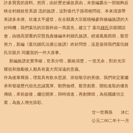
許多寶貴的資料。然而，由於歷史缘故原由，未曾編纂出一部能夠反
映全村鍾姓世系源 流的族譜，這對後代子孫尋根問祖、本来清源帶
來諸多未便。欣逢太平盛世，在全縣廣大宗親積極參與修編族譜的大
好時機，我們葉坑的宗親梓叔一馬當先，建立了 葉坑
鍾氏
宗親聯誼
會，由德高望重的宗賢負責修編本村鍾氏族譜。經過風風雨雨，艱苦
努力，新編《葉坑鍾氏法廣公族譜》終於問世，這是值得我們葉坑鍾
氏宗親共 同慶賀的一件大喜事。
新編族譜史實準確，世系分明，脈絡清楚，一览无余，對於光宗
耀祖和激勵後人都具有庞大而深遠的意義。
作為後輩裔孫，理當具有飲水思源、崇祖敬宗的美德。我們肯定要繼
承和發揚歷代祖先忠誠寬厚、勤勞儉樸、艱苦創業、開拓進取的優良
傳統，承前啟後，繼往開來，與時俱進，再創輝煌，為祖國建功立
業，為族人增光添彩。
廿一世裔孫 沐仁
公元二00二年十一月