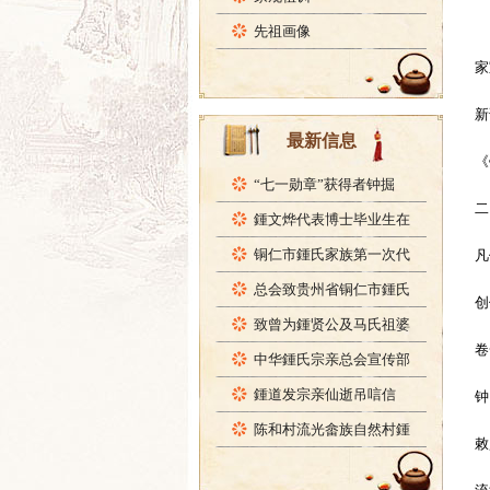
先祖画像
家
新
最新信息
《
“七一勋章”获得者钟掘
二
鍾文烨代表博士毕业生在
铜仁市鍾氏家族第一次代
凡
总会致贵州省铜仁市鍾氏
创
致曾为鍾贤公及马氏祖婆
卷
中华鍾氏宗亲总会宣传部
鍾道发宗亲仙逝吊唁信
钟
陈和村流光畲族自然村鍾
敕