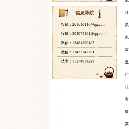
流
信息导航
迁
投稿：261610116@qq.com
凤
投稿：304975101@qq.com
凤
微信：13481899185
重
微信：13477247781
技术：15274839229
重
广
祖
帝
敕
高