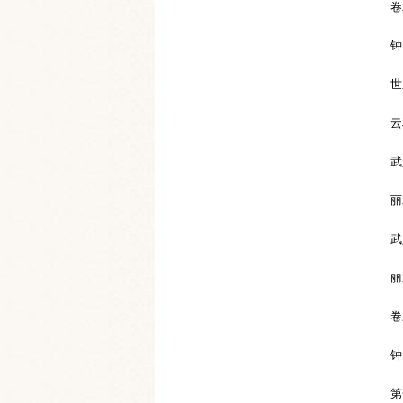
卷
钟
世
云
武
丽
武
丽
卷
钟
第