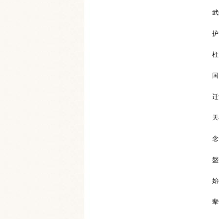
武
护
柱
国
迁
天
念
盤
始
辈