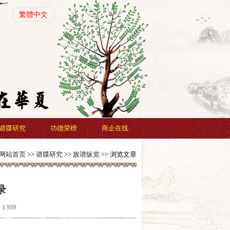
繁體中文
谱牒研究
功德荣榜
商企在线
网站首页
>>
谱牒研究
>>
族谱纵览
>> 浏览文章
录
：
1309