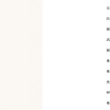
云
白
丽
武
丽
卷
卷
先
钟
卷