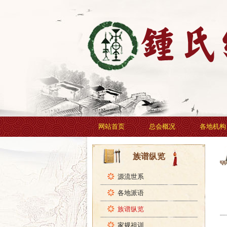
网站首页
总会概况
各地机构
族谱纵览
源流世系
各地派语
族谱纵览
家规祖训