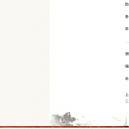
助
卷
旱
…
潮
编
余
上
三