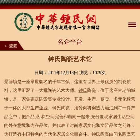
1
名企平台
2
3
4
5
钟氏陶瓷艺术馆
6
7
8
日期：2011年12月18日 浏览：
1079次
9
景德镇是一座举世驰名的千年古镇，这里有世界上最优质的制瓷质
10
料，这里汇聚了一大批陶瓷艺术大师。
钟氏
陶瓷，位于这座古老的城
镇，是一家集家居陈设瓷专业设计、开发、生产、贩卖、多元化经营
于一体的大型生产企业。
钟氏
陶瓷，用伶俐将创造力融汇到每一件产
品之中，把产品,艺术,空间完善和谐同一起来,充分显现家居生活空间
的外在意境和内在品位。并代表了时尚家居文化和文雅品位之前锋，
为打造有中国特色的当代化家居文化而奋斗。钟氏陶瓷由闻名陶瓷艺