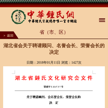
1
省（市、区）
2
3
4
5
湖北省会关于聘请顾问、名誉会长、荣誉会长的
6
决定
7
8
9
日期：2018年01月11日 浏览：
1427次
10