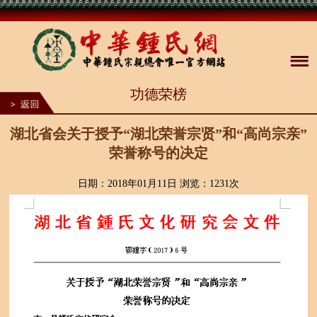
1
功德荣榜
2
3
4
5
湖北省会关于授予“湖北荣誉宗贤”和“高尚宗亲”
6
荣誉称号的决定
7
8
9
日期：2018年01月11日 浏览：
1231次
10