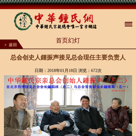
1
首页幻灯
2
3
4
5
总会创史人鍾振声接见总会现任主要负责人
6
7
8
日期：2018年01月18日 浏览：
672次
9
10