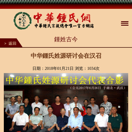
1
鍾姓古今
2
3
4
5
中华鍾氏姓源研讨会在汉召
6
7
8
日期：2018年01月21日 浏览：
1034次
9
10