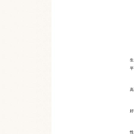
2
3
4
生
平
5
高
（
好
（
性