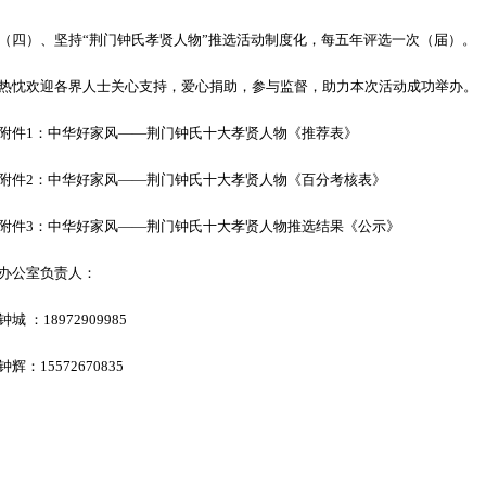
四）、坚持“荆门钟氏孝贤人物”推选活动制度化，每五年评选一次（届）。
忱欢迎各界人士关心支持，爱心捐助，参与监督，助力本次活动成功举办。
件1：中华好家风——荆门钟氏十大孝贤人物《推荐表》
件2：中华好家风——荆门钟氏十大孝贤人物《百分考核表》
件3：中华好家风——荆门钟氏十大孝贤人物推选结果《公示》
办公室负责人：
城 ：18972909985
辉：15572670835