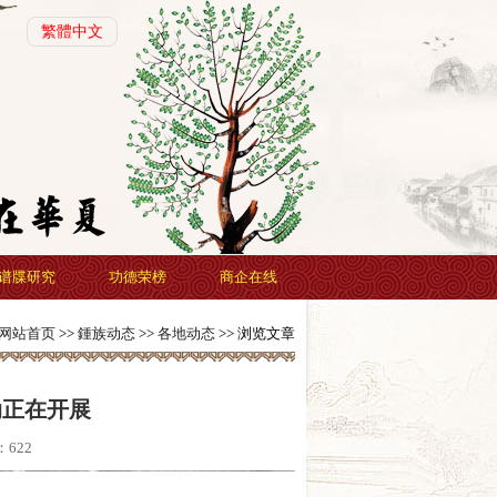
繁體中文
谱牒研究
功德荣榜
商企在线
网站首页
>>
鍾族动态
>>
各地动态
>> 浏览文章
动正在开展
：
622