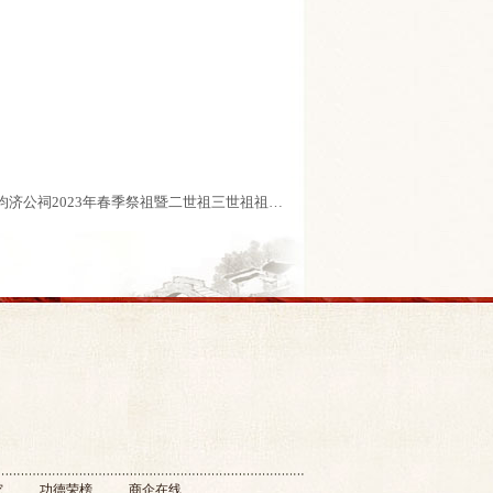
武平官坑钟氏均济公祠2023年春季祭祖暨二世祖三世祖祖坟重修落成开光庆典
究
功德荣榜
商企在线