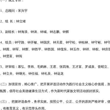
（一）成立专班：
1、总顾问：宋兴宇
、组 长：钟立绪
、副组长：钟海浪、钟涛、钟城、钟志鹏、钟辉
、组员：钟守路、钟开敏、钟国庆、钟天星、钟守松、钟桂林、钟守彬、钟守
、钟茜、钟军、钟辉、钟胜平、钟胜国、钟儒东、钟玉作、钟祥、钟权、钟庆
、钟贤富、钟闯
、评审组：慕弘、李炜、毛鹤林、王君、张四海、王才富、罗成泉、曾昭立、
、钟立夫、钟继光、钟任福、钟礼良、钟远龙
二）加强宣传，精心推广。把开展评选活动作为践行社会主义核心价值观，加
氛围，倡导社会美德健康生活方式，作为新时代家族文明活动抓好抓实。
三）、把握评选条件，务求实效。按照公平、公正、公开的原则严格评审，使
，有教育意义，有示范带头作用。