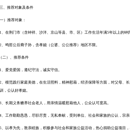
三、推荐对象及条件
一）推荐对象：
、在荆门市（含钟祥、沙洋、京山等县、市、区）工作生活年满5年以上的钟
、鸣哲公后裔子孙，含孝媳（公婆、公公推荐）地区不限。
（二）、推荐条件
、爱党爱国，遵纪守法，诚实守信。
、模范践行家庭美德，在生活照料，精神慰藉，经济保障等方面，对父母、长
训，公认好孝媳。
、长期义务赡养社会老人，用亲情温暖慰藉他人，公众认可度高。
、工作勤勤恳恳，尽职尽责，无私奉献，受到单位、社会和家族的公认，宗亲
、以孝为先，敦亲睦族，积极参与社会和家族公益活动，热心捐助公益项目，