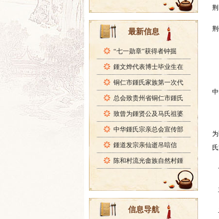
荆
荆
最新信息
“七一勋章”获得者钟掘
鍾文烨代表博士毕业生在
铜仁市鍾氏家族第一次代
中
总会致贵州省铜仁市鍾氏
致曾为鍾贤公及马氏祖婆
中华鍾氏宗亲总会宣传部
为
鍾道发宗亲仙逝吊唁信
氏
陈和村流光畲族自然村鍾
主
信息导航
二