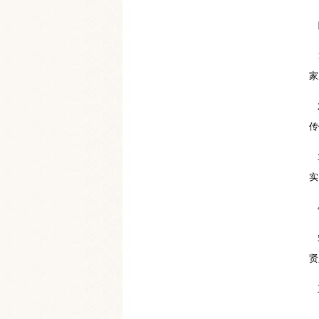
1
家
2
传
3
实
4
5
贤