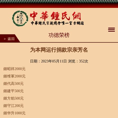
1
功德荣榜
2
3
4
5
为本网运行捐款宗亲芳名
6
7
8
日期：2023年05月11日 浏览：
352次
9
鍾昭祥2000元
10
鍾维軍2000元
鍾代高500元
鍾建平500元
鍾方焰500元
鍾守江200元
鍾华升1000元