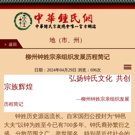
1
地（市、州）
2
3
4
5
柳州钟姓宗亲组织发展历程简记
6
7
8
日期：2024年04月29日 浏览：
696次
9
弘扬钟氏文化
共创
10
宗族辉煌
—柳州钟姓宗亲组织发展
历程简记
钟姓历史源远流长。自宋国烈公授封为
“钟邑
大夫”以钟为姓至今已有700多年。钟氏裔孙繁衍之
盛、分散范围之广，举世闻名，特别是近代社会的