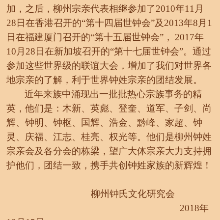
加，之后，柳州宗亲代表相继参加了2010年11月
28日在香港召开的“第十四届世钟会”及2013年8月1
日在福建厦门召开的“第十五届世钟会”，
2017
年
10
月
28
日在新加坡召开的
“第十七届世钟会”。通过
参加这些世界级的联谊大会，增加了我们对世界各
地宗亲的了解，利于世界钟姓宗亲的团结发展。
近年来族中涌现出一批批热心宗族事务的精
英，他们是：
木新、英彪、登奎、道军、子剑、尚
辉、钟明、钟枢、国辉、浩金、黔峰、家超、钟
灵、庆福、江志、桂亮、权光
等。他们是柳州钟姓
宗亲会及各分会的栋梁，望广大体宗亲大力支持拥
护他们，团结一致，携手共创钟姓家族的新辉煌！
柳州钟氏文
化研究会
2018年