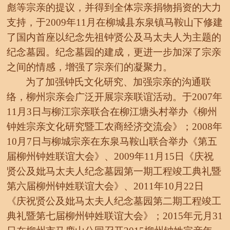
彪等宗亲的提议，并得到全体宗亲捐物捐资的大力
支持，于
2009年11月在柳城县东泉镇马鞍山下修建
了国内首座以纪念先祖钟贤公及马太夫人为主题的
纪念墓园。
纪念墓园的建成
，更进一步加深了宗亲
之间的情感，增强了宗亲们的
凝聚力。
为了加强钟氏文化研究、加强宗亲的沟通联
络，柳州宗亲会广泛开展宗亲联谊活动。于
2007年
11月3日与柳江宗亲联合在柳江塘头村举办《柳州
钟姓宗亲文化研究暨工农商经济交流会》；2008年
10月7日与柳城宗亲在东泉马鞍山联合举办《第五
届柳州钟姓联谊大会》、2009年11月15日《庆祝
贤公及妣马太夫人纪念墓园第一期工程竣工典礼暨
第六届柳州钟姓联谊大会》、2011年10月22日
《庆祝贤公及妣马太夫人纪念墓园第二期工程竣工
典礼暨第七届柳州钟姓联谊大会》；2015年元月31