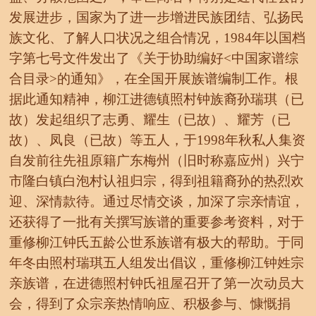
发展进步，国家为了进一步增进民族团结、弘扬民
族文化、了解人口状况之组合情况，1984年以国档
字第七号文件发出了《关于协助编好<中国家谱综
合目录>的通知》，在全国开展族谱编制工作。根
据此通知精神，柳江进德镇照村钟族裔孙瑞琪（已
故）发起组织了志勇、耀生（已故）、耀芳（已
故）、凤良（已故）等五人，于1998年秋私人集资
自发前往先祖原籍广东梅州（旧时称嘉应州）兴宁
市隆白镇白泡村认祖归宗，得到祖籍裔孙的热烈欢
迎、深情款待。通过尽情交谈，加深了宗亲情谊，
还获得了一批有关撰写族谱的重要参考资料，对于
重修柳江钟氏五龄公世系族谱有极大的帮助。于同
年冬由照村瑞琪五人组发出倡议，重修柳江钟姓宗
亲族谱，在进德照村钟氏祖屋召开了第一次动员大
会，得到了众宗亲热情响应、积极参与、慷慨捐