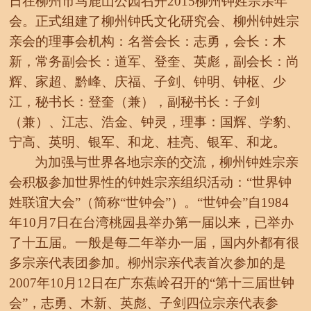
日在柳州市马鹿山公园召开2015柳州钟姓宗亲年
会。
正式组建了柳州钟氏文化研究会、柳州钟姓宗
亲会的理事会机构：名誉会长：志勇，会长：木
新，常务副会长：道军、登奎、英彪，副会长：尚
辉、家超、黔峰、庆福、子剑、钟明、钟枢、少
江，秘书长：登奎（兼），副秘书长：子剑
（兼）、江志、浩金、钟灵，理事：国辉、学豹、
宁高、英明、银军、和龙、桂亮、银军、和龙。
为加强与世界各地宗亲的交流，柳州钟姓宗亲
会积极参加世界性的钟姓宗亲组织活动：
“世界钟
姓联谊大会”（简称“世钟会”）。“世钟会”自1984
年10月7日在台湾桃园县举办第一届以来，已举办
了十五届。一般是每二年举办一届，国内外都有很
多宗亲代表团参加。柳州宗亲代表首次参加的是
2007年10月12日在广东蕉岭召开的“第十三届世钟
会”，志勇、木新、英彪、子剑四位宗亲代表参