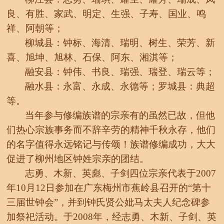
良、有胜、家武、明定、生强、子寿、国业、鸣
祥、阿朝
等；
柳城县：钟标、海清、瑞明、树生、荣芳、新
喜、旭坤、旭林、石保、阿东、湘淇
等；
融安县：钟伟、书良、瑞强、瑞登、瑞云
等；
融水县：永富、永成、永德等；罗城县：典超
等。
当年参与修编族谱的宗亲有的虽然已故，但他
们热心宗族事务而不辞辛劳的精神千秋永存，他们
的名字值得永远铭记与传颂！族谱修编成功，大大
促进了柳州地区钟姓宗亲的团结。
志勇、木新、英彪、子剑四位宗亲代表于
2007
年10月12日参加在广东梅州市蕉岭县召开的“第十
三届世钟会”，并到钟氏贤公妣马太夫人纪念碑参
加祭祀活动。于
2008年，
经志勇、木新、子剑、英