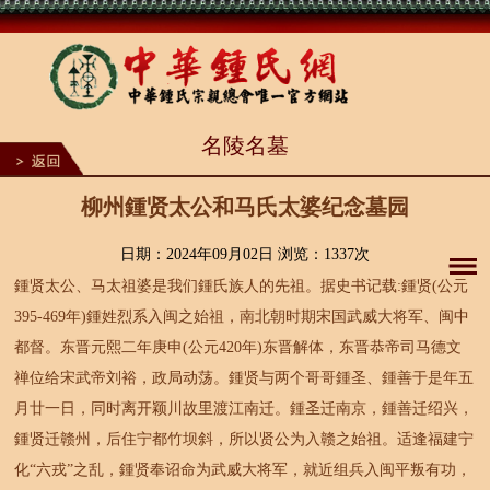
1
名陵名墓
2
3
4
5
柳州鍾贤太公和马氏太婆纪念墓园
6
7
8
日期：2024年09月02日 浏览：
1337次
9
鍾贤太公、马太祖婆是我们鍾氏族人的先祖。据史书记载:鍾贤(公元
10
395-469年)鍾姓烈系入闽之始祖，南北朝时期宋国武威大将军、闽中
都督。东晋元熙二年庚申(公元420年)东晋解体，东晋恭帝司马德文
禅位给宋武帝刘裕，政局动荡。鍾贤与两个哥哥鍾圣、鍾善于是年五
月廿一日，同时离开颖川故里渡江南迁。鍾圣迁南京，鍾善迁绍兴，
鍾贤迁赣州，后住宁都竹坝斜，所以贤公为入赣之始祖。适逢福建宁
化“六戎”之乱，鍾贤奉诏命为武威大将军，就近组兵入闽平叛有功，