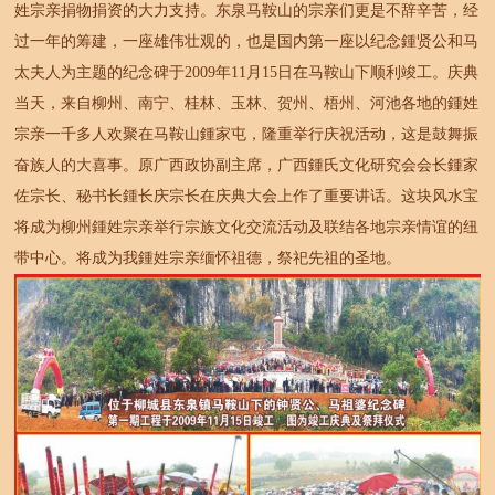
姓宗亲捐物捐资的大力支持。东泉马鞍山的宗亲们更是不辞辛苦，经
过一年的筹建，一座雄伟壮观的，也是国内第一座以纪念鍾贤公和马
太夫人为主题的纪念碑于2009年11月15日在马鞍山下顺利竣工。庆典
当天，来自柳州、南宁、桂林、玉林、贺州、梧州、河池各地的鍾姓
宗亲一千多人欢聚在马鞍山鍾家屯，隆重举行庆祝活动，这是鼓舞振
奋族人的大喜事。原广西政协副主席，广西鍾氏文化研究会会长鍾家
佐宗长、秘书长鍾长庆宗长在庆典大会上作了重要讲话。这块风水宝
将成为柳州鍾姓宗亲举行宗族文化交流活动及联结各地宗亲情谊的纽
带中心。将成为我鍾姓宗亲缅怀祖德，祭祀先祖的圣地。