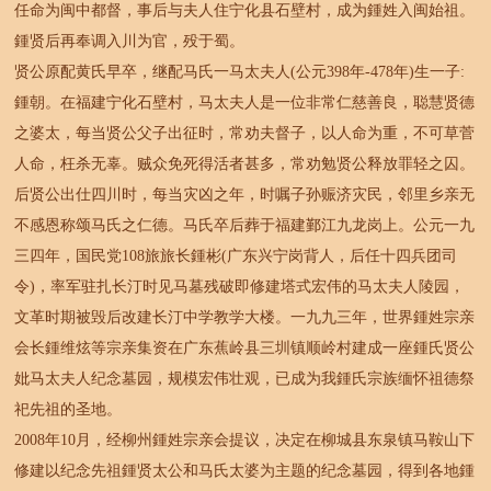
任命为闽中都督，事后与夫人住宁化县石壁村，成为鍾姓入闽始祖。
鍾贤后再奉调入川为官，殁于蜀。
贤公原配黄氏早卒，继配马氏一马太夫人(公元398年-478年)生一子:
鍾朝。在福建宁化石壁村，马太夫人是一位非常仁慈善良，聪慧贤德
之婆太，每当贤公父子出征时，常劝夫督子，以人命为重，不可草菅
人命，枉杀无辜。贼众免死得活者甚多，常劝勉贤公释放罪轻之囚。
后贤公出仕四川时，每当灾凶之年，时嘱子孙赈济灾民，邻里乡亲无
不感恩称颂马氏之仁德。马氏卒后葬于福建鄞江九龙岗上。公元一九
三四年，国民党108旅旅长鍾彬(广东兴宁岗背人，后任十四兵团司
令)，率军驻扎长汀时见马墓残破即修建塔式宏伟的马太夫人陵园，
文革时期被毁后改建长汀中学教学大楼。一九九三年，世界鍾姓宗亲
会长鍾维炫等宗亲集资在广东蕉岭县三圳镇顺岭村建成一座鍾氏贤公
妣马太夫人纪念墓园，规模宏伟壮观，已成为我鍾氏宗族缅怀祖德祭
祀先祖的圣地。
2008年10月，经柳州鍾姓宗亲会提议，决定在柳城县东泉镇马鞍山下
修建以纪念先祖鍾贤太公和马氏太婆为主题的纪念墓园，得到各地鍾