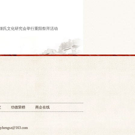
东省鍾氏文化研究会举行重阳祭拜活动
究
功德荣榜
商企在线
gchengsz@163.com