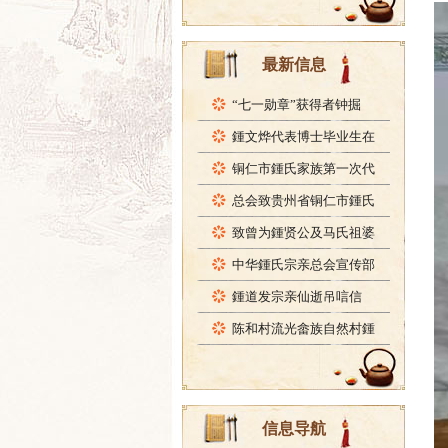
最新信息
“七一勋章”获得者钟掘
鍾文烨代表博士毕业生在
铜仁市鍾氏家族第一次代
总会致贵州省铜仁市鍾氏
致曾为鍾贤公及马氏祖婆
中华鍾氏宗亲总会宣传部
鍾道发宗亲仙逝吊唁信
陈和村流光畲族自然村鍾
信息导航