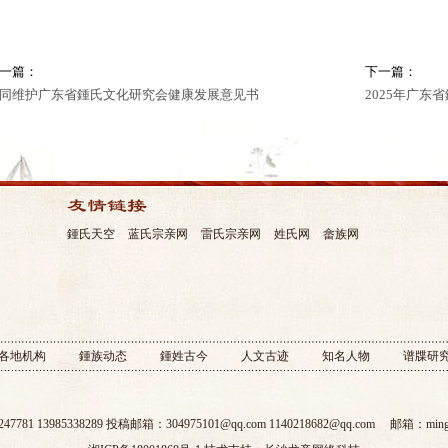
一篇：
下一篇：
同维护广东省鍾氏文化研究会健康发展意见书
2025年广
鍾氏天空
蓝氏宗亲网
雷氏宗亲网
姓氏网
畲族网
各地机构
鍾族动态
鍾姓古今
人文古迹
知名人物
谱牒研
7781 13985338289 投稿邮箱：304975101@qq.com 1140218682@qq.com 邮箱：
min