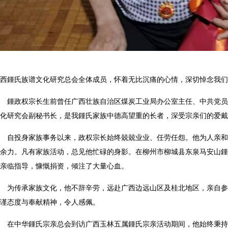
广西鍾氏族谱文化研究总会全体成员，怀着无比沉痛的心情，深切悼念我
鍾政权宗长生前曾任广西壮族自治区煤炭工业局办公室主任、中共党
文化研究会副秘书长，是我鍾氏家族中德高望重的长者，深受宗亲们的爱
自投身家族事务以来，政权宗长始终兢兢业业、任劳任怨。他为人亲
遗余力。凡有家族活动，总见他忙碌的身影。在柳州市柳城县东泉马安山
次亲临指导，慷慨捐资，倾注了大量心血。
为传承家族文化，他不辞辛劳，远赴广西边远山区及桂北地区，亲自
严谨态度与奉献精神，令人感佩。
在中华鍾氏宗亲总会到访广西玉林五属鍾氏宗亲活动期间，他始终秉