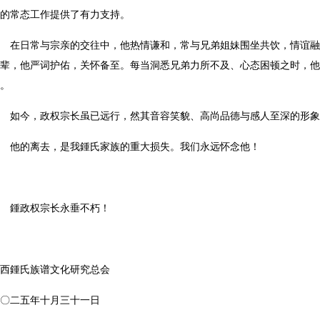
会的常态工作提供了有力支持。
在日常与宗亲的交往中，他热情谦和，常与兄弟姐妹围坐共饮，情谊
晚辈，他严词护佑，关怀备至。每当洞悉兄弟力所不及、心态困顿之时，
风。
如今，政权宗长虽已远行，然其音容笑貌、高尚品德与感人至深的形
他的离去，是我鍾氏家族的重大损失。我们永远怀念他！
鍾政权宗长永垂不朽！
广西鍾氏族谱文化研究总会
二〇二五年十月
三十一
日