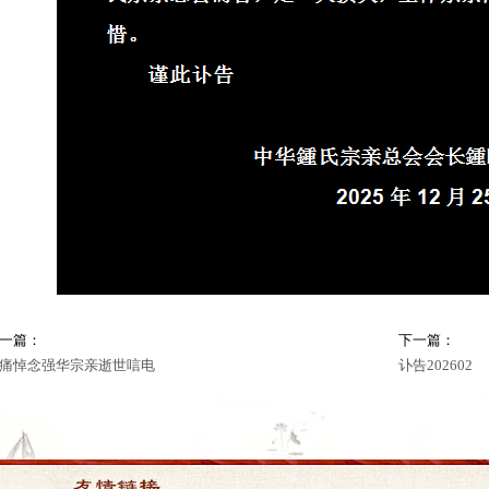
一篇：
下一篇：
痛悼念强华宗亲逝世唁电
讣告202602