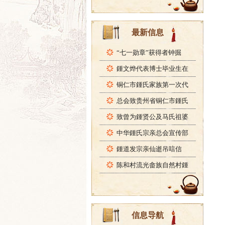
最新信息
“七一勋章”获得者钟掘
鍾文烨代表博士毕业生在
铜仁市鍾氏家族第一次代
总会致贵州省铜仁市鍾氏
致曾为鍾贤公及马氏祖婆
中华鍾氏宗亲总会宣传部
鍾道发宗亲仙逝吊唁信
陈和村流光畲族自然村鍾
信息导航