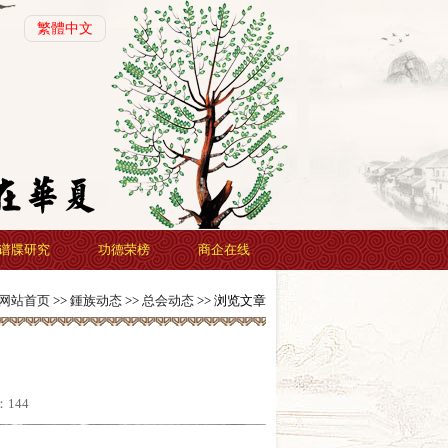
繁體中文
谱牒研究
功德荣榜
商企在线
网站首页
>>
鍾族动态
>>
总会动态
>> 浏览文章
：
144